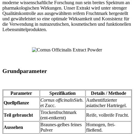
moderne wissenschaftliche Forschung nun sein breites Spektrum an
pharmakologischen Wirkungen. Unser Extrakt wird unter strenger
Qualitätskontrolle aus ausgewähltem reifem Fruchtmark hergestellt
und gewährleistet so eine optimale Wirksamkeit und Konsistenz für
die Verwendung in nutrazeutischen, kosmetischen und funktionellen
Lebensmittelprodukten.
Grundparameter
Parameter
Spezifikation
Details / Methode
Cornus officinalis
Sieb.
Authentifizierter
Quellpflanze
et Zucc.
asiatischer Hartriegel.
Trockenfruchtmark
Teil gebraucht
Reife, vollreife Frucht.
(ent-entkernt)
Braunes-gelbes feines
Homogen, frei-
Aussehen
Pulver
fließend.