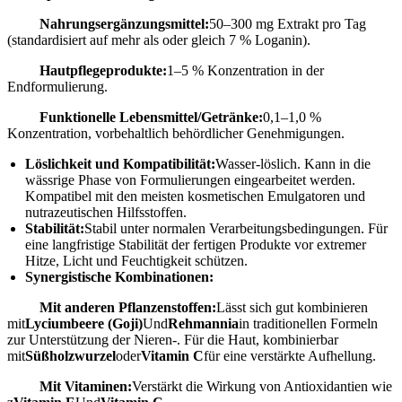
Nahrungsergänzungsmittel:
50–300 mg Extrakt pro Tag
(standardisiert auf mehr als oder gleich 7 % Loganin).
Hautpflegeprodukte:
1–5 % Konzentration in der
Endformulierung.
Funktionelle Lebensmittel/Getränke:
0,1–1,0 %
Konzentration, vorbehaltlich behördlicher Genehmigungen.
Löslichkeit und Kompatibilität:
Wasser-löslich. Kann in die
wässrige Phase von Formulierungen eingearbeitet werden.
Kompatibel mit den meisten kosmetischen Emulgatoren und
nutrazeutischen Hilfsstoffen.
Stabilität:
Stabil unter normalen Verarbeitungsbedingungen. Für
eine langfristige Stabilität der fertigen Produkte vor extremer
Hitze, Licht und Feuchtigkeit schützen.
Synergistische Kombinationen:
Mit anderen Pflanzenstoffen:
Lässt sich gut kombinieren
mit
Lyciumbeere (Goji)
Und
Rehmannia
in traditionellen Formeln
zur Unterstützung der Nieren-. Für die Haut, kombinierbar
mit
Süßholzwurzel
oder
Vitamin C
für eine verstärkte Aufhellung.
Mit Vitaminen:
Verstärkt die Wirkung von Antioxidantien wie