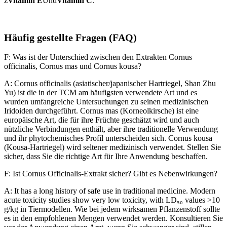
z
Vitamin E
Und
Vitamin C
.
Häufig gestellte Fragen (FAQ)
F: Was ist der Unterschied zwischen den Extrakten Cornus
officinalis, Cornus mas und Cornus kousa?
A: Cornus officinalis (asiatischer/japanischer Hartriegel, Shan Zhu
Yu) ist die in der TCM am häufigsten verwendete Art und es
wurden umfangreiche Untersuchungen zu seinen medizinischen
Iridoiden durchgeführt. Cornus mas (Korneolkirsche) ist eine
europäische Art, die für ihre Früchte geschätzt wird und auch
nützliche Verbindungen enthält, aber ihre traditionelle Verwendung
und ihr phytochemisches Profil unterscheiden sich. Cornus kousa
(Kousa-Hartriegel) wird seltener medizinisch verwendet. Stellen Sie
sicher, dass Sie die richtige Art für Ihre Anwendung beschaffen.
F: Ist Cornus Officinalis-Extrakt sicher? Gibt es Nebenwirkungen?
A: It has a long history of safe use in traditional medicine. Modern
acute toxicity studies show very low toxicity, with LD₅₀ values >10
g/kg in Tiermodellen. Wie bei jedem wirksamen Pflanzenstoff sollte
es in den empfohlenen Mengen verwendet werden. Konsultieren Sie