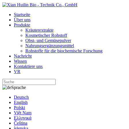
Startseite
Über uns
Produkte
Kräuterextrakte
Kosmetischer Rohstoff
Obst- und Gemüsepulver
Nahrungsergänzungsmittel
Rohstoffe für die biochemische Forschung
Nachricht
Wissen
Kontaktiere uns
VR
Sprache
Deutsch
English
Polski
Việt Nam
Ελληνικά
Čeština
íslenska