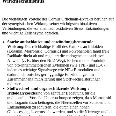
Wirkmechanismus
Die vielfältigen Vorteile des Cornus Officinalis-Extrakts beruhen auf
der synergistischen Wirkung seiner wichtigsten bioaktiven
Verbindungen, die vor allem auf oxidativen Stress, Entzündungen
und wichtige Zellenzyme abzielen.
Starke antioxidative und entzündungshemmende
Wirkung:
Das reichhaltige Profil des Extrakts an Iridoiden
(Loganin, Morronisid, Cornusid) und Polyphenolen fängt freie
Radikale direkt ab und reguliert die endogene antioxidative
Abwehr (z. B. über den Nrf2-Weg). Es hemmt die Produktion
von pro-inflammatorischen Zytokinen (wie TNF- und IL-6),
indem es wichtige Signalwege wie NF-κB moduliert und
dadurch chronische, geringgradige Entzündungen im
Zusammenhang mit Alterung und Stoffwechselstörungen
reduziert.
Stoffwechsel- und organschützende Wirkung-:
Iridoidglykoside
sind von zentraler Bedeutung für die
traditionellen Vorteile. Untersuchungen zeigen, dass Morronisid
und Loganin dazu beitragen, die Nierenzellen vor Schäden und
Entzündungen zu schützen, die durch einen hohen
Glukosespiegel- verursacht werden, und so die Nierengesundheit