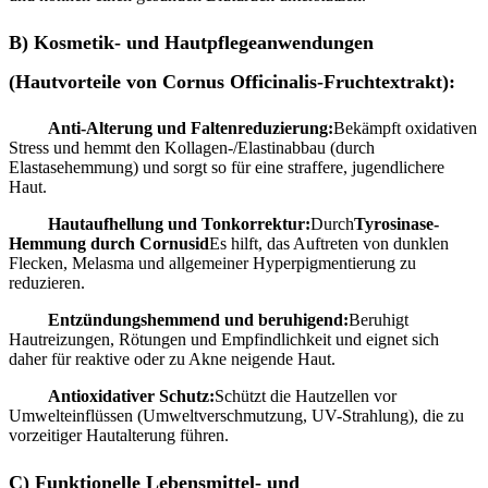
B) Kosmetik- und Hautpflegeanwendungen
(Hautvorteile von Cornus Officinalis-Fruchtextrakt):
Anti-Alterung und Faltenreduzierung:
Bekämpft oxidativen
Stress und hemmt den Kollagen-/Elastinabbau (durch
Elastasehemmung) und sorgt so für eine straffere, jugendlichere
Haut.
Hautaufhellung und Tonkorrektur:
Durch
Tyrosinase-
Hemmung durch Cornusid
Es hilft, das Auftreten von dunklen
Flecken, Melasma und allgemeiner Hyperpigmentierung zu
reduzieren.
Entzündungshemmend und beruhigend:
Beruhigt
Hautreizungen, Rötungen und Empfindlichkeit und eignet sich
daher für reaktive oder zu Akne neigende Haut.
Antioxidativer Schutz:
Schützt die Hautzellen vor
Umwelteinflüssen (Umweltverschmutzung, UV-Strahlung), die zu
vorzeitiger Hautalterung führen.
C) Funktionelle Lebensmittel- und