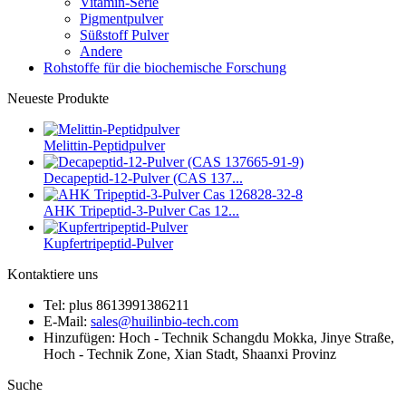
Vitamin-Serie
Pigmentpulver
Süßstoff Pulver
Andere
Rohstoffe für die biochemische Forschung
Neueste Produkte
Melittin-Peptidpulver
Decapeptid-12-Pulver (CAS 137...
AHK Tripeptid-3-Pulver Cas 12...
Kupfertripeptid-Pulver
Kontaktiere uns
Tel: plus 8613991386211
E-Mail:
sales@huilinbio-tech.com
Hinzufügen: Hoch - Technik Schangdu Mokka, Jinye Straße,
Hoch - Technik Zone, Xian Stadt, Shaanxi Provinz
Suche