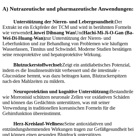
A) Nutrazeutische und pharmazeutische Anwendungen:
Unterstützung der Nieren- und Lebergesundheit:
Der
Extrakt ist ein Eckpfeiler der TCM und wird in berühmten Formeln
wie verwendet
Liuwei Dihuang Wan
Und
Hachi-Mi-Ji-O-Gan (Ba-
Wei-Di-Huang-Wan)
zur Unterstützung der Nieren- und
Leberfunktion und zur Behandlung von Problemen wie häufigem
Wasserlassen, Tinnitus und Schwindel. Moderne Studien bestätigen
seine renoprotektive und hepatoprotektive Wirkung.
Blutzuckerstoffwechsel:
Zeigt ein antidiabetisches Potenzial,
indem es die Insulinsensitivität verbessert und die intestinale -
Glucosidase hemmt, was dazu beitragen kann, Blutzuckerspitzen
nach-den Mahlzeiten zu mildern.
Neuroprotektion und kognitive Unterstützung:
Bestandteile
wie Morronisid schützen neuronale Zellen vor oxidativen Schäden
und können das Gedächtnis unterstützen, was mit seiner
Verwendung in traditionellen koreanischen Formeln für die
Gehirnfunktion übereinstimmt.
Herz-Kreislauf-Wellness:
Seine antioxidativen und
entzündungshemmenden Wirkungen tragen zur Gefäßgesundheit bei
und können einen gesunden Blutdruck unterstützen.