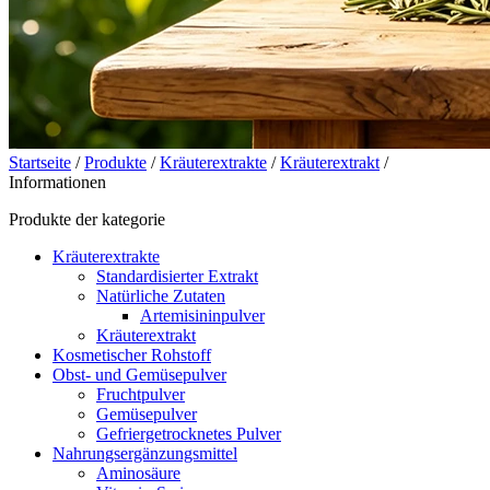
Startseite
/
Produkte
/
Kräuterextrakte
/
Kräuterextrakt
/
Informationen
Produkte der kategorie
Kräuterextrakte
Standardisierter Extrakt
Natürliche Zutaten
Artemisininpulver
Kräuterextrakt
Kosmetischer Rohstoff
Obst- und Gemüsepulver
Fruchtpulver
Gemüsepulver
Gefriergetrocknetes Pulver
Nahrungsergänzungsmittel
Aminosäure