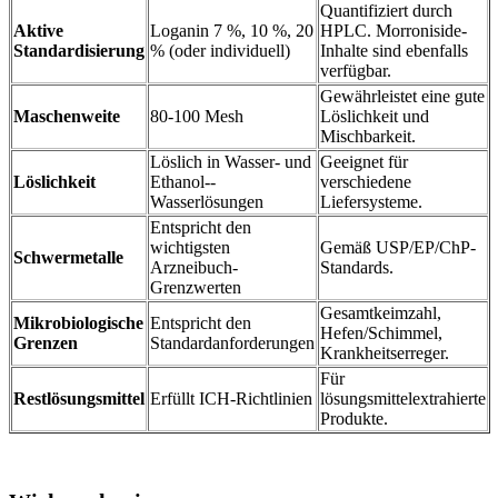
Quantifiziert durch
Aktive
Loganin 7 %, 10 %, 20
HPLC. Morroniside-
Standardisierung
% (oder individuell)
Inhalte sind ebenfalls
verfügbar.
Gewährleistet eine gute
Maschenweite
80-100 Mesh
Löslichkeit und
Mischbarkeit.
Löslich in Wasser- und
Geeignet für
Löslichkeit
Ethanol--
verschiedene
Wasserlösungen
Liefersysteme.
Entspricht den
wichtigsten
Gemäß USP/EP/ChP-
Schwermetalle
Arzneibuch-
Standards.
Grenzwerten
Gesamtkeimzahl,
Mikrobiologische
Entspricht den
Hefen/Schimmel,
Grenzen
Standardanforderungen
Krankheitserreger.
Für
Restlösungsmittel
Erfüllt ICH-Richtlinien
lösungsmittelextrahierte
Produkte.