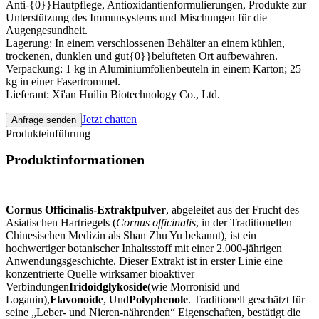
Anti-{0}}Hautpflege, Antioxidantienformulierungen, Produkte zur
Unterstützung des Immunsystems und Mischungen für die
Augengesundheit.
Lagerung: In einem verschlossenen Behälter an einem kühlen,
trockenen, dunklen und gut{0}}belüfteten Ort aufbewahren.
Verpackung: 1 kg in Aluminiumfolienbeuteln in einem Karton; 25
kg in einer Fasertrommel.
Lieferant: Xi'an Huilin Biotechnology Co., Ltd.
Jetzt chatten
Anfrage senden
Produkteinführung
Produktinformationen
Cornus Officinalis-Extraktpulver
, abgeleitet aus der Frucht des
Asiatischen Hartriegels (
Cornus officinalis
, in der Traditionellen
Chinesischen Medizin als Shan Zhu Yu bekannt), ist ein
hochwertiger botanischer Inhaltsstoff mit einer 2.000-jährigen
Anwendungsgeschichte. Dieser Extrakt ist in erster Linie eine
konzentrierte Quelle wirksamer bioaktiver
Verbindungen
Iridoidglykoside
(wie Morronisid und
Loganin),
Flavonoide
, Und
Polyphenole
. Traditionell geschätzt für
seine „Leber- und Nieren-nährenden“ Eigenschaften, bestätigt die