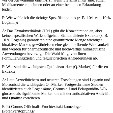
vor der Anwendung einen Arzt, wenn Sie schwanger sind, stillen,
Medikamente einnehmen oder an einer bekannten Erkrankung
leiden.
F: Wie wähle ich die richtige Spezifikation aus (z. B. 10:1 vs. . 10 %
Loganin)?
A: Das Extraktverhältnis (10:1) gibt die Konzentration an, aber
keinen spezifischen Wirkstoffgehalt. Standardisierte Extrakte (z. B.
10 % Loganin) garantieren eine quantifizierte Menge wichtiger
bioaktiver Marker, gewährleisten eine gleichbleibende Wirksamkeit
und werden für pharmazeutische und hochwertige nutrazeutische
Anwendungen bevorzugt. Die Wahl hängt von Ihren
Formulierungszielen und regulatorischen Anforderungen ab.
F: Was sind die wichtigsten Qualitätsmarker (Q-Marker) für diesen
Extrakt?
A: Laut Arzneibüchern und neueren Forschungen sind Loganin und
Morronisid die wichtigsten Q--Marker. Fortgeschrittene Studien
identifizieren auch Logansäure, Cornusid I und Pelargonidin-3-O-
glucosid als signifikante Marker, die mit der antioxidativen Aktivität
und Qualität korrelieren.
F: Ist Cornus Officinalis-Fruchtextrakt komedogen
(Porenverstopfung)?