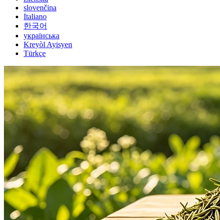
slovenčina
Italiano
한국어
українська
Kreyòl Ayisyen
Türkçe