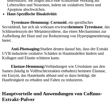
unterstützen. Sie zeigen auch eine schützende Wirkung auf
Leberzellen und Neuronen, indem sie oxidativen Stress und
Apoptose abschwächen.
Haut-Spezifische Bioaktivität:
Tyrosinase-Hemmung:
Cornusid
, ein spezifisches
Secoiridoid, hat sich als wirksam erwiesen
hemmen Tyrosinase
, das
Schlüsselenzym der Melaninsynthese, das einen Mechanismus zur
Aufhellung der Haut und zur Reduzierung von Hyperpigmentierung
bietet.
Anti-Photoaging:
Studien deuten darauf hin, dass der Extrakt
UVB-induzierte oxidative Schäden in Hautmodellen lindern und
Kollagen und Elastin schützen kann.
Elastase-Hemmung:
Verbindungen wie Ursolsäure aus den
Samen (häufig in Vollfruchtextrakten enthalten) hemmen Elastase,
ein Enzym, das Hautelastin abbaut und so dazu beiträgt, die
Hautfestigkeit zu erhalten und Falten zu reduzieren.
Hauptvorteile und Anwendungen von Co
Rnus-
Extrakt-Pulver