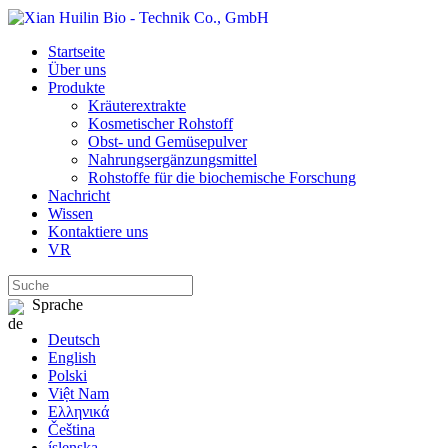
Startseite
Über uns
Produkte
Kräuterextrakte
Kosmetischer Rohstoff
Obst- und Gemüsepulver
Nahrungsergänzungsmittel
Rohstoffe für die biochemische Forschung
Nachricht
Wissen
Kontaktiere uns
VR
Sprache
Deutsch
English
Polski
Việt Nam
Ελληνικά
Čeština
íslenska