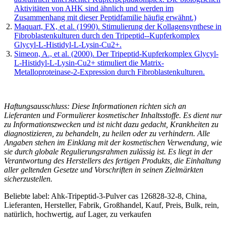
Aktivitäten von AHK sind ähnlich und werden im
Zusammenhang mit dieser Peptidfamilie häufig erwähnt.)
Maquart, FX, et al. (1990). Stimulierung der Kollagensynthese in
Fibroblastenkulturen durch den Tripeptid--Kupferkomplex
Glycyl-L-Histidyl-L-Lysin-Cu2+.
Simeon, A., et al. (2000). Der Tripeptid-Kupferkomplex Glycyl-
L-Histidyl-L-Lysin-Cu2+ stimuliert die Matrix-
Metalloproteinase-2-Expression durch Fibroblastenkulturen.
Haftungsausschluss: Diese Informationen richten sich an
Lieferanten und Formulierer kosmetischer Inhaltsstoffe. Es dient nur
zu Informationszwecken und ist nicht dazu gedacht, Krankheiten zu
diagnostizieren, zu behandeln, zu heilen oder zu verhindern. Alle
Angaben stehen im Einklang mit der kosmetischen Verwendung, wie
sie durch globale Regulierungsrahmen zulässig ist. Es liegt in der
Verantwortung des Herstellers des fertigen Produkts, die Einhaltung
aller geltenden Gesetze und Vorschriften in seinen Zielmärkten
sicherzustellen.
Beliebte label: Ahk-Tripeptid-3-Pulver cas 126828-32-8, China,
Lieferanten, Hersteller, Fabrik, Großhandel, Kauf, Preis, Bulk, rein,
natürlich, hochwertig, auf Lager, zu verkaufen