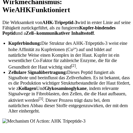
Wirkmechanismus:
Wie
AHK
Funktioniert
Die Wirksamkeit von
AHK-Tripeptid-3
wird in erster Linie auf seine
Fähigkeit zurückgeführt, als zu fungieren
Kupfer-bindendes
Peptid
und a
Zell--kommunikativer Inhaltsstoff
.
Kupferbindung:
Die Struktur des AHK-Tripeptids-3 weist eine
hohe Affinität zu Kupferionen (Cu²⁺) auf und bildet auf
natürliche Weise einen Komplex in der Haut. Kupfer ist ein
wesentlicher Co-Faktor für zahlreiche Enzyme, die für die
[2]
Gesundheit der Haut wichtig sind
.
Zellulare Signalübertragung:
Dieses Peptid fungiert als
Signalbote und beeinflusst das Zellverhalten. Es ist bekannt, dass
es die Produktion wichtiger Strukturbestandteile der Haut fördert,
wie z
Kollagen
Und
Glykosaminoglykane
, indem relevante
Signalwege in Fibroblasten, den Zellen, die die Haut aufbauen,
[3]
aktiviert werden
. Dieser Prozess trägt dazu bei, dem
natürlichen Abbau dieser Stoffe entgegenzuwirken, der mit dem
Alter einhergeht.