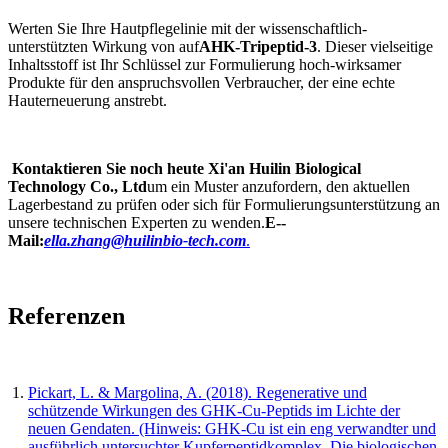
Werten Sie Ihre Hautpflegelinie mit der wissenschaftlich-
unterstützten Wirkung von auf
AHK-Tripeptid-3
. Dieser vielseitige
Inhaltsstoff ist Ihr Schlüssel zur Formulierung hoch-wirksamer
Produkte für den anspruchsvollen Verbraucher, der eine echte
Hauterneuerung anstrebt.
Kontaktieren Sie noch heute Xi'an Huilin Biological
Technology Co., Ltd
um ein Muster anzufordern, den aktuellen
Lagerbestand zu prüfen oder sich für Formulierungsunterstützung an
unsere technischen Experten zu wenden.
E--
Mail:
ella.zhang@huilinbio-tech.com
.
Referenzen
Pickart, L. & Margolina, A. (2018). Regenerative und
schützende Wirkungen des GHK-Cu-Peptids im Lichte der
neuen Gendaten. (Hinweis: GHK-Cu ist ein eng verwandter und
ausführlich untersuchter Kupferpeptidkomplex. Die biologischen