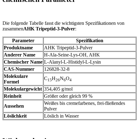
Die folgende Tabelle fasst die wichtigsten Spezifikationen von
zusammen
AHK Tripeptid-3-Pulver
:
Parameter
Spezifikation
Produktname
AHK Tripeptid-3-Pulver
Anderer Name
H-Ala-Seine-Lys-OH, AHK
Chemischer Name
L-Alanyl-L-Histidyl-L-Lysin
CAS-Nummer
126828-32-8
Molekulare
C
H
N
O
15
26
6
4
Formel
Molekulargewicht
354,405 g/mol
Reinheit
Größer oder gleich 99 %
Weißes bis cremefarbenes, frei-fließendes
Aussehen
Pulver
Löslichkeit
Löslich in Wasser