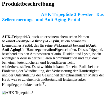
Produktbeschreibung
AHK Tripeptide-3 Powder - Das
Zellerneuerungs- und Anti-Aging-Peptid
AHK-Tripeptid-3
, auch unter seinem chemischen Namen
bekannt
L-Alanyl-L-Histidyl-L-Lysin
, ist ein bekanntes
kosmetisches Peptid, das für seine Wirksamkeit bekannt ist
Anti--
Anti-Aging
Und
Hautregeneration
Eigenschaften. Dieses Tripeptid,
bestehend aus den Aminosäuren Alanin, Histidin und Lysin, ist ein
wichtiger Akteur in der zellulären Kommunikation und trägt dazu
bei, einen jugendlicheren und lebendigeren Teint
wiederherzustellen. Es ist weithin bekannt für seine Rolle bei der
Förderung der Wundheilung, der Verbesserung der Hautfestigkeit
und der Unterstützung der Gesundheit der extrazellulären Matrix der
Haut, was es zu einem Grundbestandteil leistungsstarker
[1]
Hautpflegeprodukte macht
.