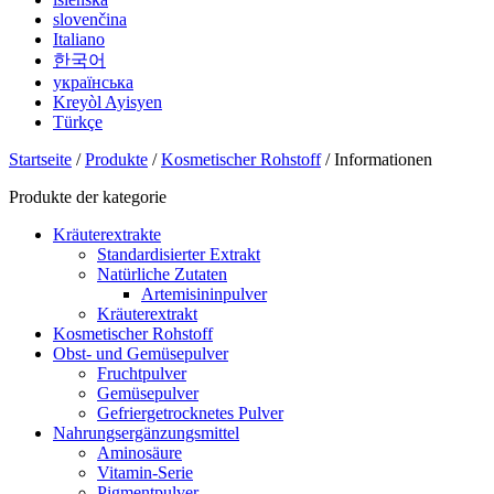
slovenčina
Italiano
한국어
українська
Kreyòl Ayisyen
Türkçe
Startseite
/
Produkte
/
Kosmetischer Rohstoff
/ Informationen
Produkte der kategorie
Kräuterextrakte
Standardisierter Extrakt
Natürliche Zutaten
Artemisininpulver
Kräuterextrakt
Kosmetischer Rohstoff
Obst- und Gemüsepulver
Fruchtpulver
Gemüsepulver
Gefriergetrocknetes Pulver
Nahrungsergänzungsmittel
Aminosäure
Vitamin-Serie
Pigmentpulver