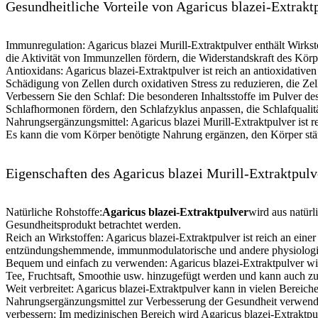
Gesundheitliche Vorteile von Agaricus blazei-Extrakt
Immunregulation: Agaricus blazei Murill-Extraktpulver enthält Wirk
die Aktivität von Immunzellen fördern, die Widerstandskraft des Kör
Antioxidans: Agaricus blazei-Extraktpulver ist reich an antioxidativ
Schädigung von Zellen durch oxidativen Stress zu reduzieren, die Ze
Verbessern Sie den Schlaf: Die besonderen Inhaltsstoffe im Pulver 
Schlafhormonen fördern, den Schlafzyklus anpassen, die Schlafqualit
Nahrungsergänzungsmittel: Agaricus blazei Murill-Extraktpulver ist
Es kann die vom Körper benötigte Nahrung ergänzen, den Körper stä
Eigenschaften des Agaricus blazei Murill-Extraktpulv
Natürliche Rohstoffe:
Agaricus blazei-Extraktpulver
wird aus natürl
Gesundheitsprodukt betrachtet werden.
Reich an Wirkstoffen: Agaricus blazei-Extraktpulver ist reich an e
entzündungshemmende, immunmodulatorische und andere physiologisch
Bequem und einfach zu verwenden: Agaricus blazei-Extraktpulver wi
Tee, Fruchtsaft, Smoothie usw. hinzugefügt werden und kann auch z
Weit verbreitet: Agaricus blazei-Extraktpulver kann in vielen Bereic
Nahrungsergänzungsmittel zur Verbesserung der Gesundheit verwende
verbessern; Im medizinischen Bereich wird Agaricus blazei-Extraktpu