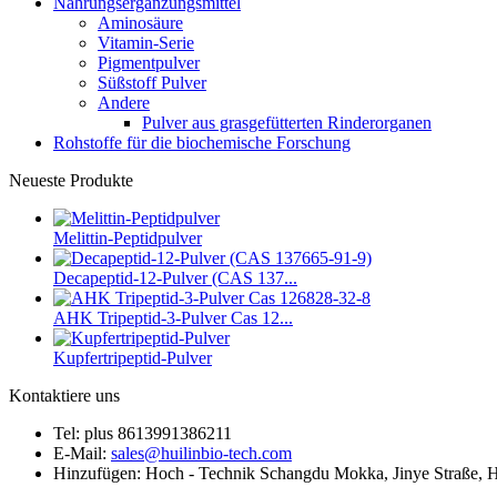
Nahrungsergänzungsmittel
Aminosäure
Vitamin-Serie
Pigmentpulver
Süßstoff Pulver
Andere
Pulver aus grasgefütterten Rinderorganen
Rohstoffe für die biochemische Forschung
Neueste Produkte
Melittin-Peptidpulver
Decapeptid-12-Pulver (CAS 137...
AHK Tripeptid-3-Pulver Cas 12...
Kupfertripeptid-Pulver
Kontaktiere uns
Tel: plus 8613991386211
E-Mail:
sales@huilinbio-tech.com
Hinzufügen: Hoch - Technik Schangdu Mokka, Jinye Straße, H