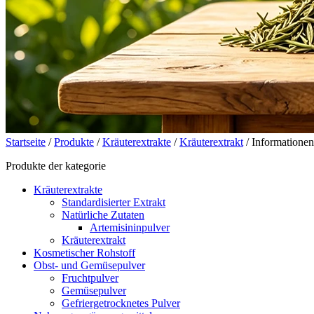
Startseite
/
Produkte
/
Kräuterextrakte
/
Kräuterextrakt
/ Informationen
Produkte der kategorie
Kräuterextrakte
Standardisierter Extrakt
Natürliche Zutaten
Artemisininpulver
Kräuterextrakt
Kosmetischer Rohstoff
Obst- und Gemüsepulver
Fruchtpulver
Gemüsepulver
Gefriergetrocknetes Pulver