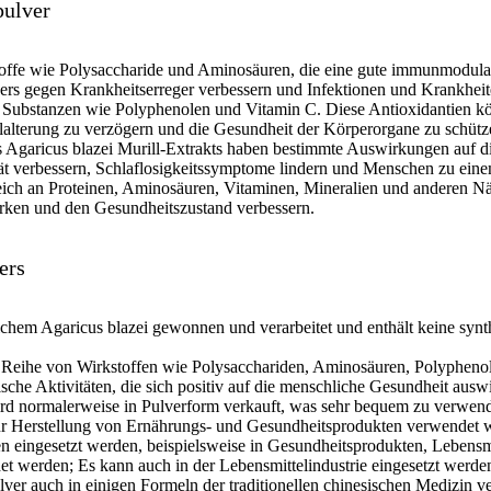
pulver
stoffe wie Polysaccharide und Aminosäuren, die eine gute immunmodula
pers gegen Krankheitserreger verbessern und Infektionen und Krankhei
en Substanzen wie Polyphenolen und Vitamin C. Diese Antioxidantien kö
llalterung zu verzögern und die Gesundheit der Körperorgane zu schütz
des Agaricus blazei Murill-Extrakts haben bestimmte Auswirkungen auf
ät verbessern, Schlaflosigkeitssymptome lindern und Menschen zu eine
 reich an Proteinen, Aminosäuren, Vitaminen, Mineralien und anderen 
rken und den Gesundheitszustand verbessern.
ers
ichem Agaricus blazei gewonnen und verarbeitet und enthält keine synt
iner Reihe von Wirkstoffen wie Polysacchariden, Aminosäuren, Polyphe
e Aktivitäten, die sich positiv auf die menschliche Gesundheit ausw
rd normalerweise in Pulverform verkauft, was sehr bequem zu verwend
ur Herstellung von Ernährungs- und Gesundheitsprodukten verwendet 
hen eingesetzt werden, beispielsweise in Gesundheitsprodukten, Lebens
t werden; Es kann auch in der Lebensmittelindustrie eingesetzt wer
lver auch in einigen Formeln der traditionellen chinesischen Medizin v