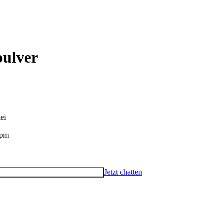
pulver
ei
ppm
Jetzt chatten