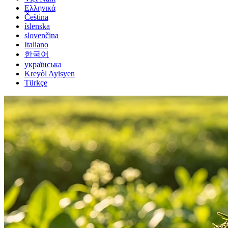
Ελληνικά
Čeština
íslenska
slovenčina
Italiano
한국어
українська
Kreyòl Ayisyen
Türkçe